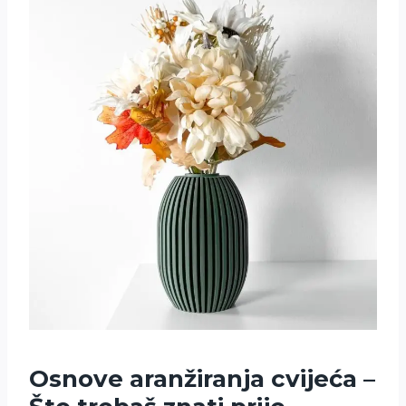
Osnove aranžiranja cvijeća –