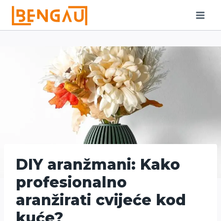
Skip
to
content
DIY aranžmani: Kako
profesionalno
aranžirati cvijeće kod
kuće?