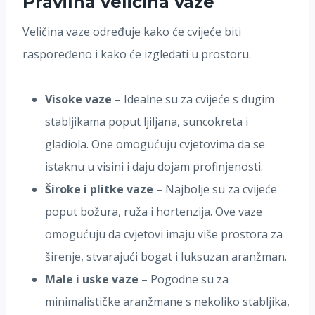
Pravilna veličina vaze
Veličina vaze određuje kako će cvijeće biti
raspoređeno i kako će izgledati u prostoru.
Visoke vaze
– Idealne su za cvijeće s dugim
stabljikama poput ljiljana, suncokreta i
gladiola. One omogućuju cvjetovima da se
istaknu u visini i daju dojam profinjenosti.
Široke i plitke vaze
– Najbolje su za cvijeće
poput božura, ruža i hortenzija. Ove vaze
omogućuju da cvjetovi imaju više prostora za
širenje, stvarajući bogat i luksuzan aranžman.
Male i uske vaze
– Pogodne su za
minimalističke aranžmane s nekoliko stabljika,