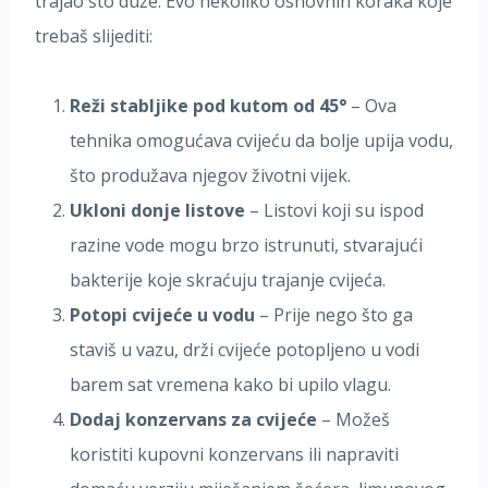
trajao što duže. Evo nekoliko osnovnih koraka koje
trebaš slijediti:
Reži stabljike pod kutom od 45°
– Ova
tehnika omogućava cvijeću da bolje upija vodu,
što produžava njegov životni vijek.
Ukloni donje listove
– Listovi koji su ispod
razine vode mogu brzo istrunuti, stvarajući
bakterije koje skraćuju trajanje cvijeća.
Potopi cvijeće u vodu
– Prije nego što ga
staviš u vazu, drži cvijeće potopljeno u vodi
barem sat vremena kako bi upilo vlagu.
Dodaj konzervans za cvijeće
– Možeš
koristiti kupovni konzervans ili napraviti