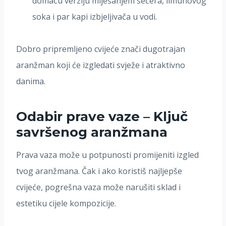
domaću verziju miješanjem šećera, limunovog
soka i par kapi izbjeljivača u vodi.
Dobro pripremljeno cvijeće znači dugotrajan
aranžman koji će izgledati svježe i atraktivno
danima.
Odabir prave vaze – Ključ
savršenog aranžmana
Prava vaza može u potpunosti promijeniti izgled
tvog aranžmana. Čak i ako koristiš najljepše
cvijeće, pogrešna vaza može narušiti sklad i
estetiku cijele kompozicije.