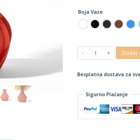
Boja Vaze
Vaza
Dodaj 
za
cvijeće
Besplatna dostava za sve
Ivana
količina
Sigurno Plaćanje