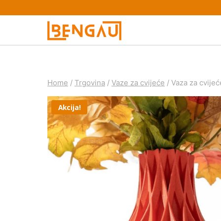
Skip
to
content
Home
/
Trgovina
/
Vaze za cvijeće
/
Vaza za cvijeć
Akcija!