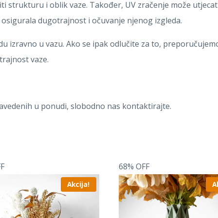
i strukturu i oblik vaze. Također, UV zračenje može utjecati 
osigurala dugotrajnost i očuvanje njenog izgleda.
odu izravno u vazu. Ako se ipak odlučite za to, preporučuj
trajnost vaze.
navedenih u ponudi, slobodno nas kontaktirajte.
F
68% OFF
Akcija!
A