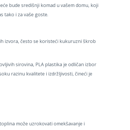
ijeće bude središnji komad u vašem domu, koji
s tako i za vaše goste.
nih izvora, često se koristeći kukuruzni škrob
jivih sirovina, PLA plastika je odličan izbor
ku razinu kvalitete i izdržljivosti, čineći je
a toplina može uzrokovati omekšavanje i