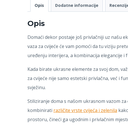
Opis
Dodatne informacije
Recenzije
Opis
Domaći dekor postaje još privlačniji uz našu e
vaza za cvijeće će vam pomoći da tu viziju pret
uređenju interijera, a kombinacija elegancije i
Kada birate ukrasne elemente za svoj dom, važn
za cvijeće nije samo estetski privlačna, već i f
svježinu.
Stiliziranje doma s našom ukrasnom vazom za cv
kombinirati
različite vrste cvijeća i zelenila
kako 
prostoru, čineći ga ugodnim i privlačnim mjes