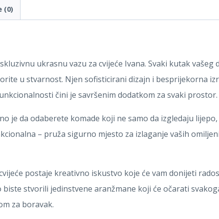
 (0)
kskluzivnu ukrasnu vazu za cvijeće Ivana. Svaki kutak vašeg
vorite u stvarnost. Njen sofisticirani dizajn i besprijekorn
 funkcionalnosti čini je savršenim dodatkom za svaki prostor.
o je da odaberete komade koji ne samo da izgledaju lijepo, 
unkcionalna – pruža sigurno mjesto za izlaganje vaših omiljeni
ijeće postaje kreativno iskustvo koje će vam donijeti radost
biste stvorili jedinstvene aranžmane koji će očarati svakoga
tom za boravak.