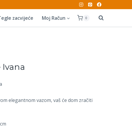
Tegle zacvijeće
Moj Račun
0
e Ivana
na
a
ovom elegantnom vazom, vaš će dom zračiti
 cm