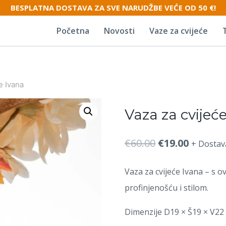
BESPLATNA DOSTAVA ZA SVE NARUDŽBE VEĆE OD 50 €!
Početna
Novosti
Vaze za cvijeće
e Ivana
Vaza za cvijeć
Izvorna
Trenut
€
60.00
€
19.00
+ Dostav
cijena
cijena
Vaza za cvijeće Ivana – s 
bila
je:
profinjenošću i stilom.
je:
€19.00.
Dimenzije D19 × Š19 × V22
€60.00.