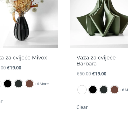
a za cvijeće Mivox
Vaza za cvijeće
Barbara
Izvorna
Trenutna
.00
€
19.00
Izvorna
Trenutna
€
60.00
€
19.00
cijena
cijena
cijena
cijena
+6 More
bila
je:
+6 M
bila
je:
je:
€19.00.
je:
€19.00.
ar
€60.00.
Clear
€60.00.