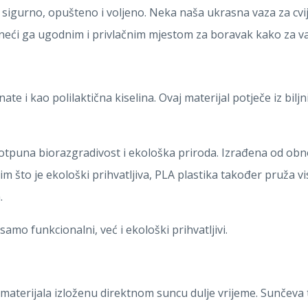
 sigurno, opušteno i voljeno. Neka naša ukrasna vaza za cv
čineći ga ugodnim i privlačnim mjestom za boravak kako za va
ate i kao polilaktična kiselina. Ovaj materijal potječe iz bilj
tpuna biorazgradivost i ekološka priroda. Izrađena od obnovl
im što je ekološki prihvatljiva, PLA plastika također pruža viso
.
amo funkcionalni, već i ekološki prihvatljivi.
 materijala izloženu direktnom suncu dulje vrijeme. Sunčev