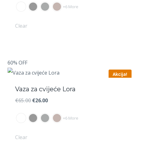
+6 More
bila
je:
je:
€19.00.
Clear
€50.00.
60% OFF
Akcija!
Vaza za cvijeće Lora
Izvorna
Trenutna
€
65.00
€
26.00
cijena
cijena
+6 More
bila
je:
je:
€26.00.
Clear
€65.00.