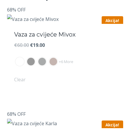
68% OFF
Akcija!
Vaza za cvijeće Mivox
Izvorna
Trenutna
€
60.00
€
19.00
cijena
cijena
+6 More
bila
je:
je:
€19.00.
Clear
€60.00.
68% OFF
Akcija!