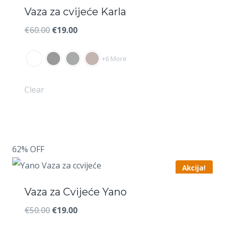
Vaza za cvijeće Karla
Izvorna
Trenutna
€
60.00
€
19.00
cijena
cijena
+6 More
bila
je:
je:
€19.00.
Clear
€60.00.
62% OFF
Akcija!
Vaza za Cvijeće Yano
Izvorna
Trenutna
€
50.00
€
19.00
cijena
cijena