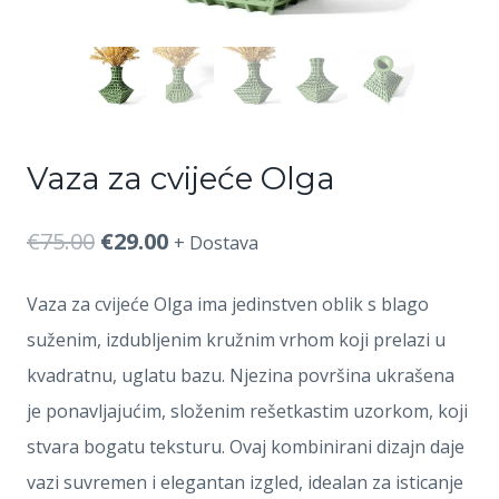
Vaza za cvijeće Olga
Izvorna
Trenutna
€
75.00
€
29.00
+ Dostava
cijena
cijena
Vaza za cvijeće Olga ima jedinstven oblik s blago
bila
je:
suženim, izdubljenim kružnim vrhom koji prelazi u
je:
€29.00.
kvadratnu, uglatu bazu. Njezina površina ukrašena
je ponavljajućim, složenim rešetkastim uzorkom, koji
€75.00.
stvara bogatu teksturu. Ovaj kombinirani dizajn daje
vazi suvremen i elegantan izgled, idealan za isticanje