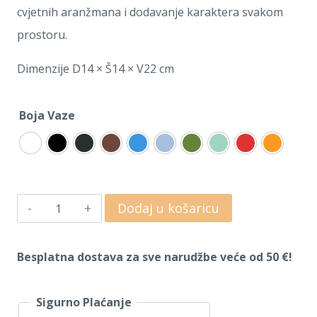
cvjetnih aranžmana i dodavanje karaktera svakom
prostoru.
Dimenzije D14 × Š14 × V22 cm
Boja Vaze
Vaza
Dodaj u košaricu
za
cvijeće
Besplatna dostava za sve narudžbe veće od 50 €!
Olga
količina
Sigurno Plaćanje